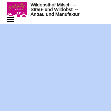
Wildobsthof Mitsch --
Streu- und Wildobst --
Anbau und Manufaktur